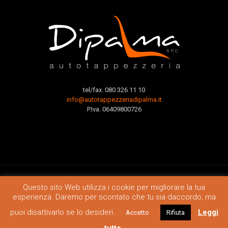
tel/fax. 080 326 11 10
info@autotappezzeriadipalma.it
P.Iva. 06409800726
Questo sito Web utilizza i cookie per migliorare la tua
esperienza. Daremo per scontato che tu sia daccordo, ma
Autotappezzeria Dipalma - © 2019 - Cookies & Privacy Policy
puoi disattivarlo se lo desideri..
Leggi
Accetto
Rifiuta